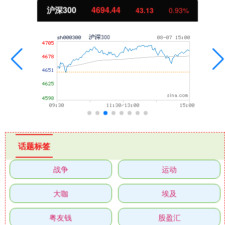
沪深300
4694.44
43.13
0.93%
话题标签
战争
运动
大咖
埃及
粤友钱
股盈汇