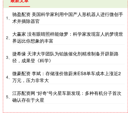
最新文章
驰盈配资 美国科学家利用中国产人形机器人进行微创手
1、
术并摘除器官
大赢家 没有眼睛照样能做梦：科学家发现盲人的梦境世
2、
界远比你想象的丰富
捷希缘 天津大学团队为铂族催化剂精准制备开辟新路
3、
径，成果登《科学》
微豪配资 李斌：存储涨价致蔚来ES8单车成本上涨近2
4、
万元，压力非常大
江苏配资网 “好奇”号火星车新发现：多种有机分子首次
5、
确认存在于火星