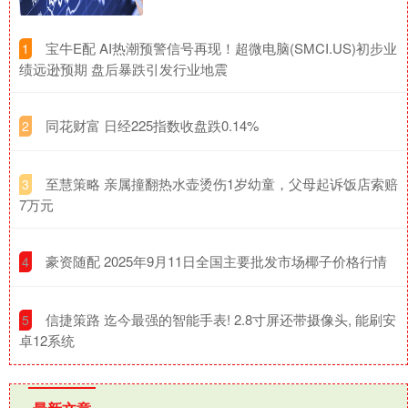
​宝牛E配 AI热潮预警信号再现！超微电脑(SMCI.US)初步业
1
绩远逊预期 盘后暴跌引发行业地震
​同花财富 日经225指数收盘跌0.14%
2
​至慧策略 亲属撞翻热水壶烫伤1岁幼童，父母起诉饭店索赔
3
7万元
​豪资随配 2025年9月11日全国主要批发市场椰子价格行情
4
​信捷策路 迄今最强的智能手表! 2.8寸屏还带摄像头, 能刷安
5
卓12系统