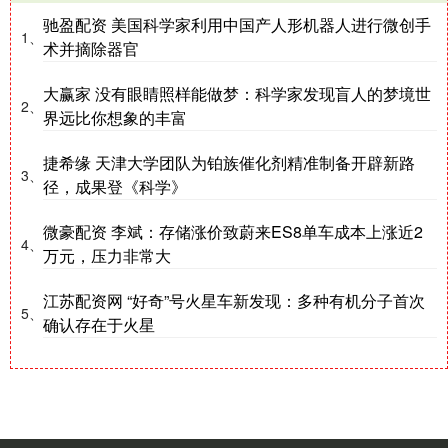
驰盈配资 美国科学家利用中国产人形机器人进行微创手
1、
术并摘除器官
大赢家 没有眼睛照样能做梦：科学家发现盲人的梦境世
2、
界远比你想象的丰富
捷希缘 天津大学团队为铂族催化剂精准制备开辟新路
3、
径，成果登《科学》
微豪配资 李斌：存储涨价致蔚来ES8单车成本上涨近2
4、
万元，压力非常大
江苏配资网 “好奇”号火星车新发现：多种有机分子首次
5、
确认存在于火星