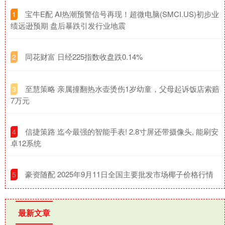
​宝牛E配 AI热潮预警信号再现！超微电脑(SMCI.US)初步业
1
绩远逊预期 盘后暴跌引发行业地震
​同花财富 日经225指数收盘跌0.14%
2
​至慧策略 亲属撞翻热水壶烫伤1岁幼童，父母起诉饭店索赔
3
7万元
​信捷策路 迄今最强的智能手表! 2.8寸屏还带摄像头, 能刷安
4
卓12系统
​豪资随配 2025年9月11日全国主要批发市场椰子价格行情
5
最新文章