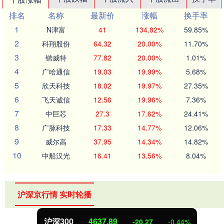
排名
名称
最新价
涨幅
换手率
1
N津富
41
134.82%
59.85%
2
科翔股份
64.32
20.00%
11.70%
3
锴威特
77.82
20.00%
1.01%
4
广哈通信
19.03
19.99%
5.68%
5
欣天科技
18.02
19.97%
27.35%
6
飞天诚信
12.56
19.96%
7.36%
7
中巨芯
27.3
17.62%
24.41%
8
广脉科技
17.33
14.77%
12.06%
9
威尔高
37.95
14.34%
14.82%
10
中船汉光
16.41
13.56%
8.04%
沪深京行情 实时轮播
沪深300
4637.89
-20.27
-0.44%