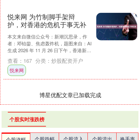
悦来网 为竹制脚手架辩
护，对香港的危机于事无补
本文来自微信公众号：新潮沉思录，作
者：邓铂鋆、焦虑轰炸机，题图来自：AI
生成 2026 年 11 月 26 日下午，香港新界
大埔屋邨宏福苑多栋住宅楼发生火
查看：
167
分类：
炒股配资开户
灾，....
悦来网
博星优配文章已加载完成
个股实时涨跌榜
个股跌幅
个股流入
个股流出
换手率
个股涨幅