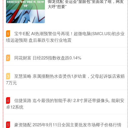
御龙优配 全运会“显眼包”里面装了啥，网友
大呼“想要”
​宝牛E配 AI热潮预警信号再现！超微电脑(SMCI.US)初步业
1
绩远逊预期 盘后暴跌引发行业地震
​同花财富 日经225指数收盘跌0.14%
2
​至慧策略 亲属撞翻热水壶烫伤1岁幼童，父母起诉饭店索赔
3
7万元
​信捷策路 迄今最强的智能手表! 2.8寸屏还带摄像头, 能刷安
4
卓12系统
​豪资随配 2025年9月11日全国主要批发市场椰子价格行情
5