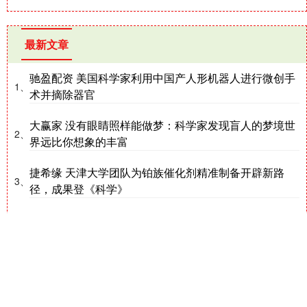
最新文章
驰盈配资 美国科学家利用中国产人形机器人进行微创手
1、
术并摘除器官
大赢家 没有眼睛照样能做梦：科学家发现盲人的梦境世
2、
界远比你想象的丰富
捷希缘 天津大学团队为铂族催化剂精准制备开辟新路
3、
径，成果登《科学》
微豪配资 李斌：存储涨价致蔚来ES8单车成本上涨近2
4、
万元，压力非常大
江苏配资网 “好奇”号火星车新发现：多种有机分子首次
5、
确认存在于火星