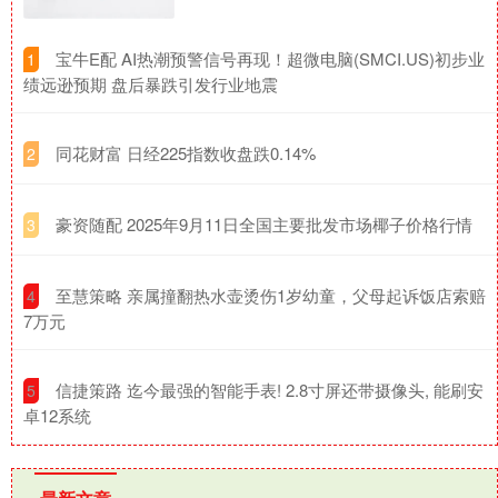
​宝牛E配 AI热潮预警信号再现！超微电脑(SMCI.US)初步业
1
绩远逊预期 盘后暴跌引发行业地震
​同花财富 日经225指数收盘跌0.14%
2
​豪资随配 2025年9月11日全国主要批发市场椰子价格行情
3
​至慧策略 亲属撞翻热水壶烫伤1岁幼童，父母起诉饭店索赔
4
7万元
​信捷策路 迄今最强的智能手表! 2.8寸屏还带摄像头, 能刷安
5
卓12系统