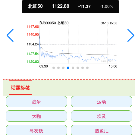
北证50
1122.88
-11.37
-1.00%
话题标签
战争
运动
大咖
埃及
粤友钱
股盈汇