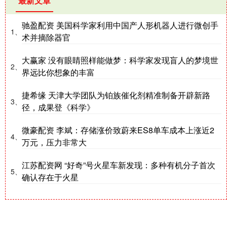
最新文章
驰盈配资 美国科学家利用中国产人形机器人进行微创手
1、
术并摘除器官
大赢家 没有眼睛照样能做梦：科学家发现盲人的梦境世
2、
界远比你想象的丰富
捷希缘 天津大学团队为铂族催化剂精准制备开辟新路
3、
径，成果登《科学》
微豪配资 李斌：存储涨价致蔚来ES8单车成本上涨近2
4、
万元，压力非常大
江苏配资网 “好奇”号火星车新发现：多种有机分子首次
5、
确认存在于火星